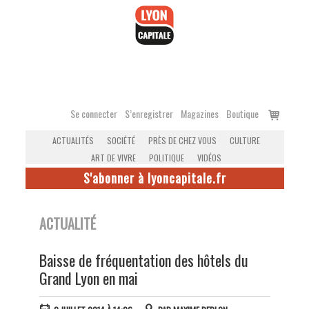
Accéder
au
contenu
Voir
Se connecter
S’enregistrer
Magazines
Boutique
le
ACTUALITÉS
SOCIÉTÉ
PRÈS DE CHEZ VOUS
CULTURE
panier
ART DE VIVRE
POLITIQUE
VIDÉOS
S'abonner à lyoncapitale.fr
ACTUALITÉ
Baisse de fréquentation des hôtels du
Grand Lyon en mai