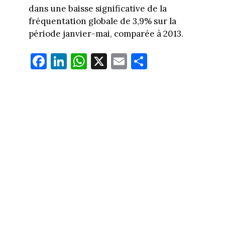
dans une baisse significative de la
fréquentation globale de 3,9% sur la
période janvier-mai, comparée à 2013.
Fa
Li
W
X
E
Pa
ce
nk
ha
m
rt
bo
ed
ts
ail
ag
ok
In
Ap
er
p