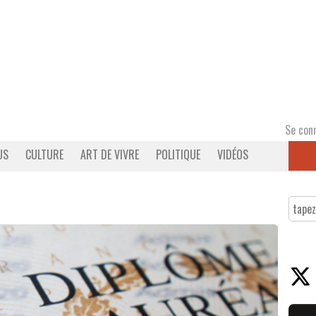
Se con
US
CULTURE
ART DE VIVRE
POLITIQUE
VIDÉOS