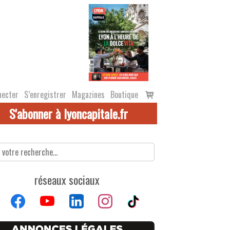
Voir
necter
S’enregistrer
Magazines
Boutique
le
S'abonner à lyoncapitale.fr
panier
réseaux sociaux