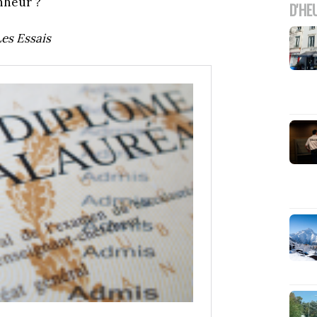
onheur ?
D'HE
es Essais