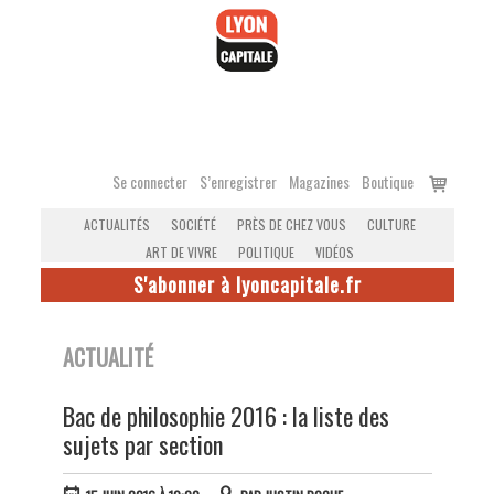
Accéder
au
contenu
Voir
Se connecter
S’enregistrer
Magazines
Boutique
le
ACTUALITÉS
SOCIÉTÉ
PRÈS DE CHEZ VOUS
CULTURE
panier
ART DE VIVRE
POLITIQUE
VIDÉOS
S'abonner à lyoncapitale.fr
ACTUALITÉ
Bac de philosophie 2016 : la liste des
sujets par section