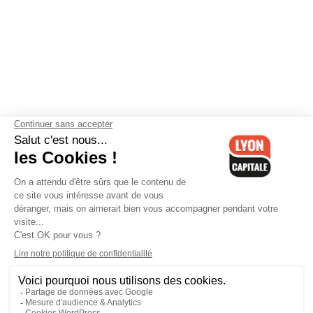
Contactez-nous
-
Mentions légales
-
CGV
-
Politique de
confidentialité
-
Gestion des cookies
-
Lyon Capitale TV
-
Archives