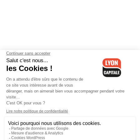
Contactez-nous
-
Mentions légales
-
CGV
-
Politique de
confidentialité
-
Gestion des cookies
-
Lyon Capitale TV
-
Archives