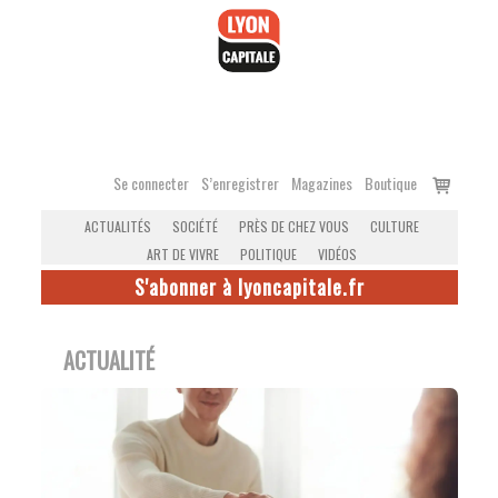
Accéder
au
contenu
Voir
Se connecter
S’enregistrer
Magazines
Boutique
le
ACTUALITÉS
SOCIÉTÉ
PRÈS DE CHEZ VOUS
CULTURE
panier
ART DE VIVRE
POLITIQUE
VIDÉOS
S'abonner à lyoncapitale.fr
ACTUALITÉ