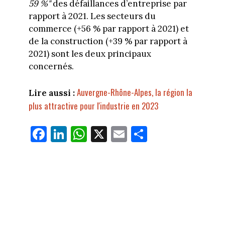
59 %"
des défaillances d’entreprise par
rapport à 2021. Les secteurs du
commerce (+56 % par rapport à 2021) et
de la construction (+39 % par rapport à
2021) sont les deux principaux
concernés.
Auvergne-Rhône-Alpes, la région la
Lire aussi :
plus attractive pour l'industrie en 2023
Fa
Li
W
X
E
Pa
ce
nk
ha
m
rt
bo
ed
ts
ail
ag
ok
In
Ap
er
p