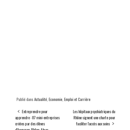
Publié dans
Actualité
,
Economie
,
Emploi et Carrière
Entreprendre pour
Les hôpitaux psychiatriques du
apprendre : 87 mini-entreprises
Rhône signent une charte pour
créées par des élèves
faciliter l'accès aux soins
d'Auvergne-Rhône-Alpes