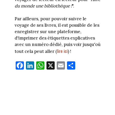
du monde une bibliothèque !
".
Par ailleurs, pour pouvoir suivre le
voyage de ses livres, il est possible de les
enregistrer sur une plateforme,
d'imprimer des étiquettes explicatives
avec un numéro dédié, puis voir jusqu'où
lire ici
tout cela peut aller (
) !
Fa
Li
W
X
E
Pa
ce
nk
ha
m
rt
bo
ed
ts
ail
ag
ok
In
Ap
er
p