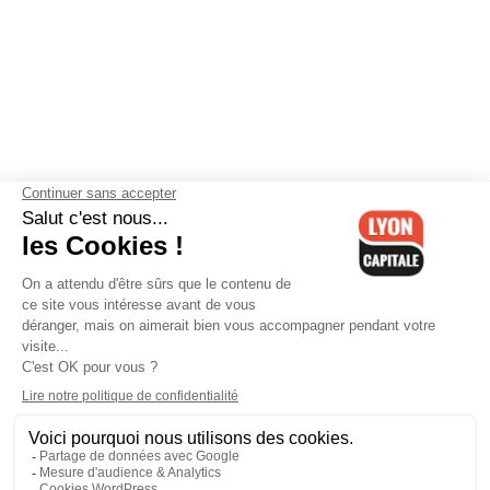
Contactez-nous
-
Mentions légales
-
CGV
-
Politique de
confidentialité
-
Gestion des cookies
-
Lyon Capitale TV
-
Archives