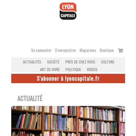
Accéder
au
contenu
Voir
Se connecter
S’enregistrer
Magazines
Boutique
le
ACTUALITÉS
SOCIÉTÉ
PRÈS DE CHEZ VOUS
CULTURE
panier
ART DE VIVRE
POLITIQUE
VIDÉOS
S'abonner à lyoncapitale.fr
ACTUALITÉ