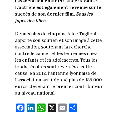
l’association Enfants Cancers-Santé.
L’actrice est également revenue sur le
succès de son dernier film,
Sous les
jupes des filles
.
Depuis plus de cinq ans, Alice Taglioni
apporte son soutien et son image à cette
association, soutenant la recherche
contre le cancer et les leucémies chez
les enfants et les adolescents. Tous les
fonds récoltés sont reversés à cette
cause. En 2012, l'antenne lyonnaise de
l'association avait donné plus de 185 000
euros, devenant le premier contributeur
au niveau national.
Fa
Li
W
X
E
Pa
ce
nk
ha
m
rt