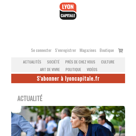
Accéder
au
contenu
Voir
Se connecter
S’enregistrer
Magazines
Boutique
le
ACTUALITÉS
SOCIÉTÉ
PRÈS DE CHEZ VOUS
CULTURE
panier
ART DE VIVRE
POLITIQUE
VIDÉOS
S'abonner à lyoncapitale.fr
ACTUALITÉ