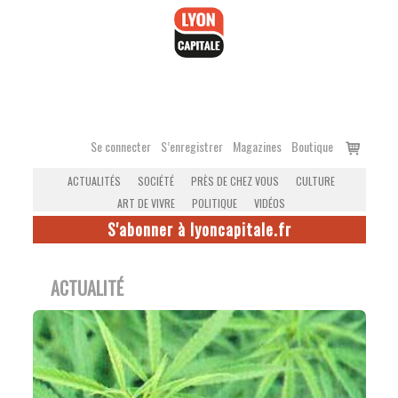
Accéder
au
contenu
Voir
Se connecter
S’enregistrer
Magazines
Boutique
le
ACTUALITÉS
SOCIÉTÉ
PRÈS DE CHEZ VOUS
CULTURE
panier
ART DE VIVRE
POLITIQUE
VIDÉOS
S'abonner à lyoncapitale.fr
ACTUALITÉ