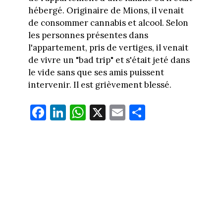
hébergé. Originaire de Mions, il venait
de consommer cannabis et alcool. Selon
les personnes présentes dans
l'appartement, pris de vertiges, il venait
de vivre un "bad trip" et s'était jeté dans
le vide sans que ses amis puissent
intervenir. Il est grièvement blessé.
Fa
Li
W
X
E
Pa
ce
nk
ha
m
rt
bo
ed
ts
ail
ag
ok
In
Ap
er
p