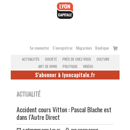
Accéder
au
contenu
Voir
Se connecter
S’enregistrer
Magazines
Boutique
le
ACTUALITÉS
SOCIÉTÉ
PRÈS DE CHEZ VOUS
CULTURE
panier
ART DE VIVRE
POLITIQUE
VIDÉOS
S'abonner à lyoncapitale.fr
ACTUALITÉ
Accident cours Vitton : Pascal Blache est
dans l’Autre Direct