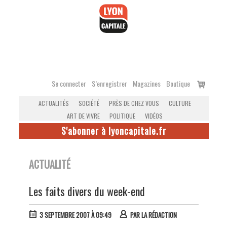
Accéder
au
contenu
Voir
Se connecter
S’enregistrer
Magazines
Boutique
le
ACTUALITÉS
SOCIÉTÉ
PRÈS DE CHEZ VOUS
CULTURE
panier
ART DE VIVRE
POLITIQUE
VIDÉOS
S'abonner à lyoncapitale.fr
ACTUALITÉ
Les faits divers du week-end
3 SEPTEMBRE 2007 À 09:49
PAR
LA RÉDACTION