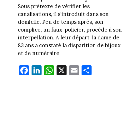
Sous prétexte de vérifier les
canalisations, il s'introduit dans son
domicile. Peu de temps après, son
complice, un faux-policier, procède à son
interpellation. A leur départ, la dame de
83 ans a constaté la disparition de bijoux
et de numéraire.
Fa
Li
W
X
E
Pa
ce
nk
ha
m
rt
bo
ed
ts
ail
ag
ok
In
Ap
er
p