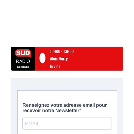
13H00
-
13H30
Alain Marty
In Vino