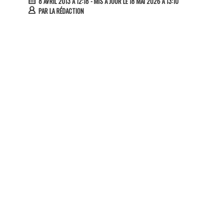
8 AVRIL 2013 À 12:18
- MIS À JOUR LE 18 MAI 2026 À 13:10
PAR
LA RÉDACTION