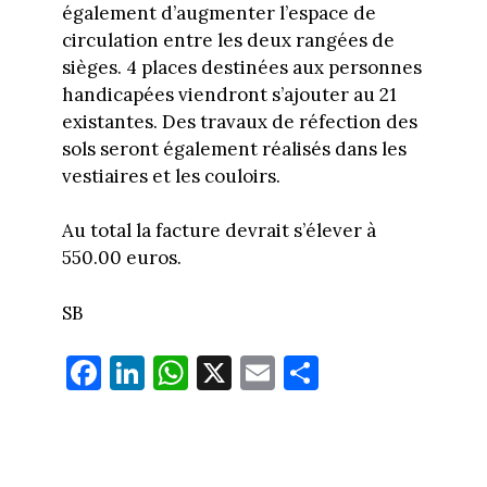
également d’augmenter l’espace de
circulation entre les deux rangées de
sièges. 4 places destinées aux personnes
handicapées viendront s’ajouter au 21
existantes. Des travaux de réfection des
sols seront également réalisés dans les
vestiaires et les couloirs.
Au total la facture devrait s’élever à
550.00 euros.
SB
Fa
Li
W
X
E
Pa
ce
nk
ha
m
rt
bo
ed
ts
ail
ag
ok
In
Ap
er