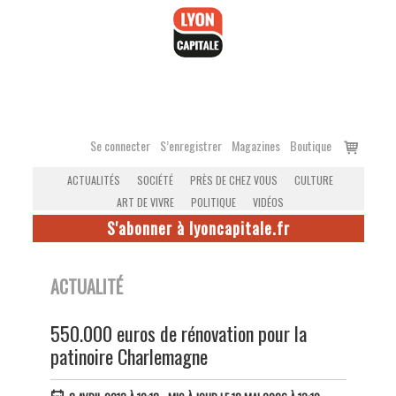
Accéder
au
contenu
Voir
Se connecter
S’enregistrer
Magazines
Boutique
le
ACTUALITÉS
SOCIÉTÉ
PRÈS DE CHEZ VOUS
CULTURE
panier
ART DE VIVRE
POLITIQUE
VIDÉOS
S'abonner à lyoncapitale.fr
ACTUALITÉ
550.000 euros de rénovation pour la
patinoire Charlemagne