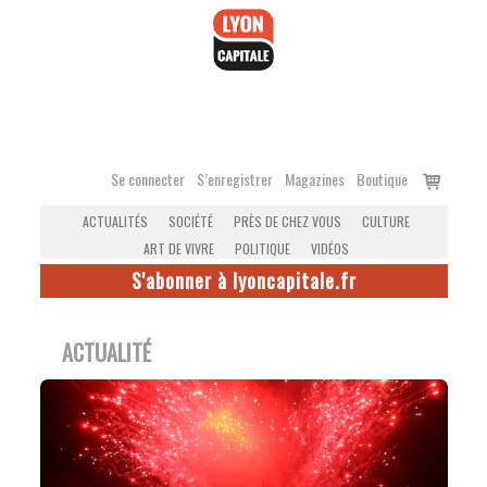
Accéder
au
contenu
Voir
Se connecter
S’enregistrer
Magazines
Boutique
le
ACTUALITÉS
SOCIÉTÉ
PRÈS DE CHEZ VOUS
CULTURE
panier
ART DE VIVRE
POLITIQUE
VIDÉOS
S'abonner à lyoncapitale.fr
ACTUALITÉ