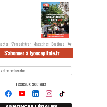
Voir
necter
S’enregistrer
Magazines
Boutique
le
S'abonner à lyoncapitale.fr
panier
réseaux sociaux