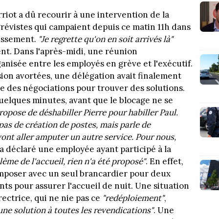
riot a dû recourir à une intervention de la
grévistes qui campaient depuis ce matin 11h dans
lissement.
"Je regrette qu'on en soit arrivés là"
ent. Dans l'après-midi, une réunion
anisée entre les employés en grève et l'exécutif.
sion avortées, une délégation avait finalement
le des négociations pour trouver des solutions.
uelques minutes, avant que le blocage ne se
ropose de déshabiller Pierre pour habiller Paul.
pas de création de postes, mais parle de
vont aller amputer un autre service. Pour nous,
a déclaré une employée ayant participé à la
lème de l'accueil, rien n'a été proposé"
. En effet,
mposer avec un seul brancardier pour deux
nts pour assurer l'accueil de nuit. Une situation
rectrice, qui ne nie pas ce
"redéploiement"
,
ne solution à toutes les revendications"
. Une