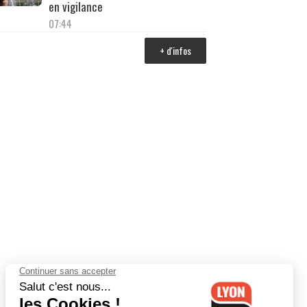
en vigilance
07:44
+ d'infos