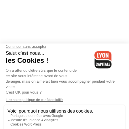
Contactez-nous
-
Mentions légales
-
CGV
-
Politique de
confidentialité
-
Gestion des cookies
-
Lyon Capitale TV
-
Archives
Lyon Capitale