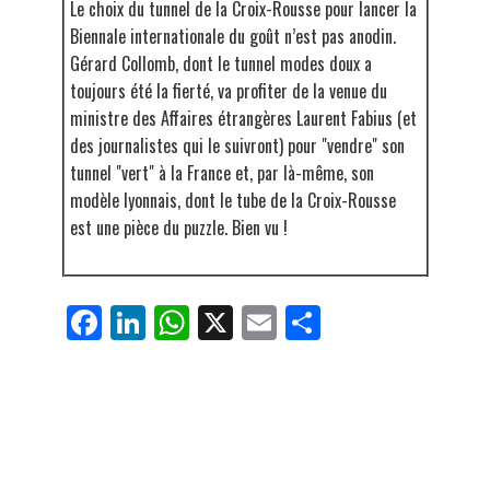
Le choix du tunnel de la Croix-Rousse pour lancer la
Biennale internationale du goût n’est pas anodin.
Gérard Collomb, dont le tunnel modes doux a
toujours été la fierté, va profiter de la venue du
ministre des Affaires étrangères Laurent Fabius (et
des journalistes qui le suivront) pour "vendre" son
tunnel "vert" à la France et, par là-même, son
modèle lyonnais, dont le tube de la Croix-Rousse
est une pièce du puzzle. Bien vu !
Fa
Li
W
X
E
Pa
ce
nk
ha
m
rt
bo
ed
ts
ail
ag
ok
In
Ap
er
p