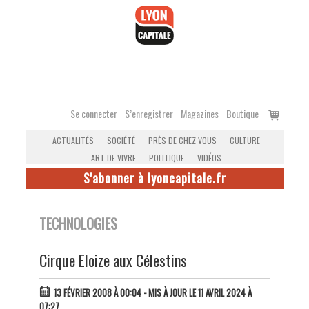
Accéder
au
contenu
Voir
Se connecter
S’enregistrer
Magazines
Boutique
le
ACTUALITÉS
SOCIÉTÉ
PRÈS DE CHEZ VOUS
CULTURE
panier
ART DE VIVRE
POLITIQUE
VIDÉOS
S'abonner à lyoncapitale.fr
TECHNOLOGIES
Cirque Eloize aux Célestins
13 FÉVRIER 2008 À 00:04
- MIS À JOUR LE 11 AVRIL 2024 À
07:27