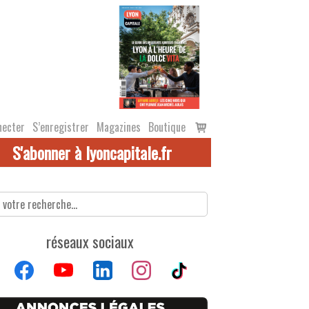
Voir
necter
S’enregistrer
Magazines
Boutique
le
S'abonner à lyoncapitale.fr
panier
réseaux sociaux