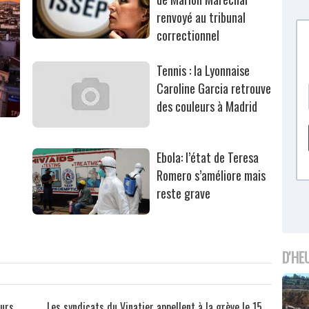
renvoyé au tribunal
correctionnel
Tennis : la Lyonnaise
Caroline Garcia retrouve
des couleurs à Madrid
Ebola: l’état de Teresa
Romero s’améliore mais
reste grave
D'HE
ours
Les syndicats du Vinatier appellent à la grève le 15