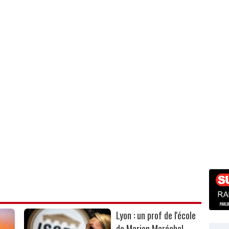
Lyon : un prof de l'école
de Marion Maréchal