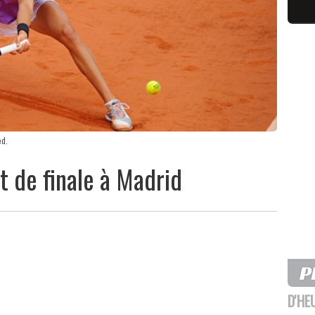
ed.
t de finale à Madrid
D'HE