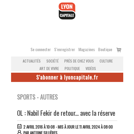
Accéder
au
contenu
Voir
Se connecter
S’enregistrer
Magazines
Boutique
le
ACTUALITÉS
SOCIÉTÉ
PRÈS DE CHEZ VOUS
CULTURE
panier
ART DE VIVRE
POLITIQUE
VIDÉOS
S'abonner à lyoncapitale.fr
SPORTS - AUTRES
OL : Nabil Fekir de retour... avec la réserve
2 AVRIL 2016 À 10:08
- MIS À JOUR LE 11 AVRIL 2024 À 08:00
PAR
ANTOINE SILLIÈRES