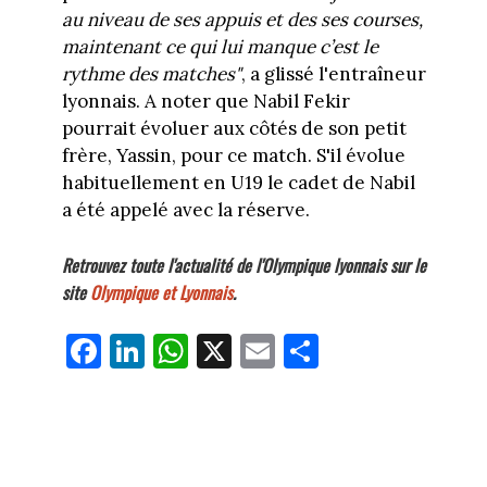
au niveau de ses appuis et des ses courses,
maintenant ce qui lui manque c’est le
rythme des matches"
, a glissé l'entraîneur
lyonnais. A noter que Nabil Fekir
pourrait évoluer aux côtés de son petit
frère, Yassin, pour ce match. S'il évolue
habituellement en U19 le cadet de Nabil
a été appelé avec la réserve.
Retrouvez toute l'actualité de l'Olympique lyonnais sur le
site
Olympique et Lyonnais
.
Fa
Li
W
X
E
Pa
ce
nk
ha
m
rt
bo
ed
ts
ail
ag
ok
In
Ap
er