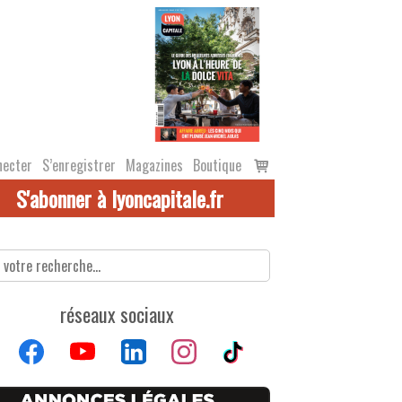
Voir
necter
S’enregistrer
Magazines
Boutique
le
S'abonner à lyoncapitale.fr
panier
réseaux sociaux