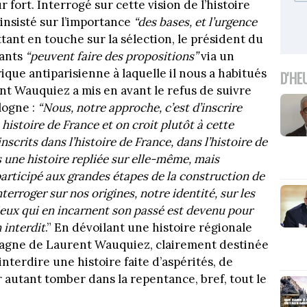
 fort. Interrogé sur cette vision de l’histoire
insisté sur l’importance
“
des bases, et l’urgence
ttant en touche sur la sélection, le président du
tants
“
peuvent faire des propositions”
via un
ique antiparisienne à laquelle il nous a habitués
D'HE
ent Wauquiez a mis en avant le refus de suivre
logne :
“
Nous, notre approche, c’est d’inscrire
istoire de France et on croit plutôt à cette
rits dans l’histoire de France, dans l’histoire de
as une histoire repliée sur elle-même, mais
 participé aux grandes étapes de la construction de
nterroger sur nos origines, notre identité, sur les
lieux qui en incarnent son passé est devenu pour
 interdi
t
.” En dévoilant une histoire régionale
mpagne de Laurent Wauquiez, clairement destinée
nterdire une histoire faite d’aspérités, de
 autant tomber dans la repentance, bref, tout le