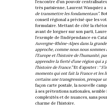
l’encontre d’un pouvoir centralisateur
très parisienne, Laurent Wauquiez a 
de transmettre les fondamentaux”
. Bo
conseil régional a précisé que les vo
formulaire. Mettant de côté la rhétor
avant de lorgner sur son parti, Laur
l’exemple de l’indépendance en Cata
Auvergne-Rhône-Alpes dans la grande h
approche, comme nous nous sommes insc
l’Europe et l’histoire de l’humanité, p
apprendre la fierté d’une région qui a
l’histoire de France.”
Et d’ajouter : “
S’i
moments qui ont fait la France et les 
certains une transgression, presque un
façon carte postale, la nouvelle ca
à ses prétentions nationales, semble i
complexités et de nuances, sans pour
charme de l’histoire.