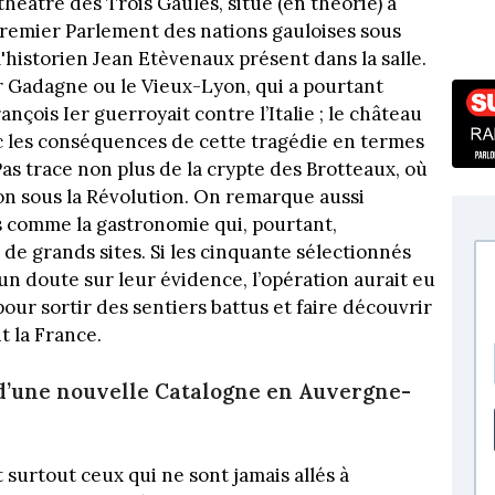
théâtre des Trois Gaules, situé (en théorie) à
 premier Parlement des nations gauloises sous
l'historien Jean Etèvenaux présent dans la salle.
r Gadagne ou le Vieux-Lyon, qui a pourtant
ançois Ier guerroyait contre l’Italie ; le château
ec les conséquences de cette tragédie en termes
Pas trace non plus de la crypte des Brotteaux, où
on sous la Révolution. On remarque aussi
s comme la gastronomie qui, pourtant,
de grands sites. Si les cinquante sélectionnés
n doute sur leur évidence, l’opération aurait eu
our sortir des sentiers battus et faire découvrir
t la France.
d’une nouvelle Catalogne en Auvergne-
t surtout ceux qui ne sont jamais allés à