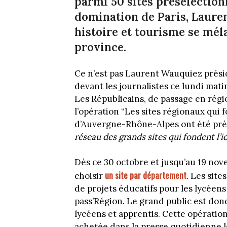
parmi 50 sites présélection
domination de Paris, Laure
histoire et tourisme se mél
province.
Ce n’est pas Laurent Wauquiez présid
devant les journalistes ce lundi mati
Les Républicains, de passage en régio
l’opération “Les sites régionaux qui f
d’Auvergne-Rhône-Alpes ont été prés
réseau des grands sites qui fondent l’i
Dès ce 30 octobre et jusqu’au 19 nove
un site par département
choisir
. Les site
de projets éducatifs pour les lycéens e
pass’Région. Le grand public est donc
lycéens et apprentis. Cette opération
achetée dans la presse quotidienne lo