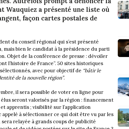
nés. Autrefois prompt à dénoncer la
nt Wauquiez a présenté une liste où
angent, façon cartes postales de
ent du conseil régional qui s’est présenté
n, mais bien le candidat à la présidence du parti
n. Objet de la conférence de presse : dévoiler
ont l’histoire de France”. 50 sites historiques
électionnés, avec pour objectif de
“
bâtir le
dentité de la nouvelle région”
.
mbre, il sera possible de voter en ligne pour
s élus seront valorisés par la région : financement
t apprentis ; visibilité sur l’application
 appelé à sélectionner ce qui doit être vu par les
 sera relayée à grands coups de publicité
cale et de vidéos postées sur le site de France 3