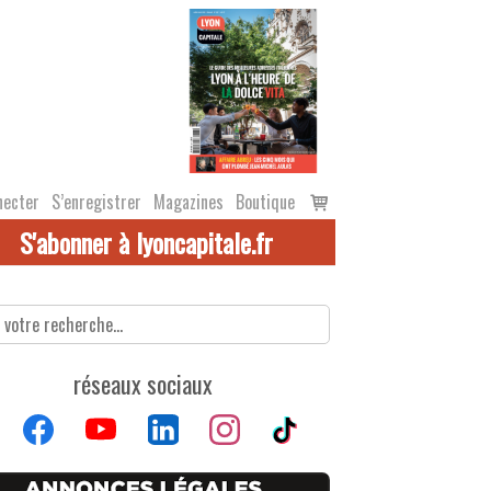
Voir
necter
S’enregistrer
Magazines
Boutique
le
S'abonner à lyoncapitale.fr
panier
réseaux sociaux