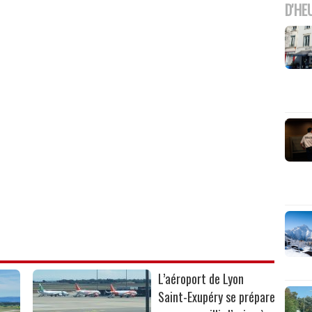
D'HE
L’aéroport de Lyon
Saint-Exupéry se prépare