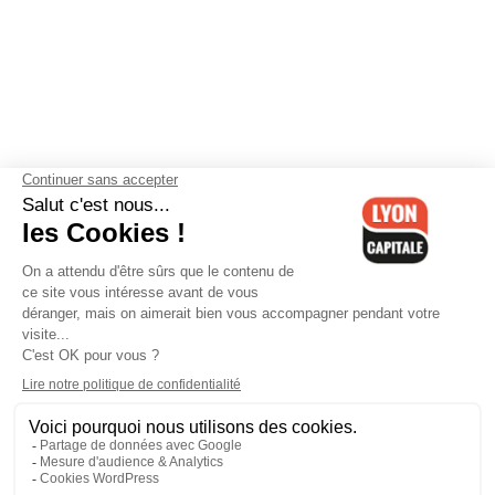
Contactez-nous
-
Mentions légales
-
CGV
-
Politique de
confidentialité
-
Gestion des cookies
-
Lyon Capitale TV
-
Archives
Lyon Capitale