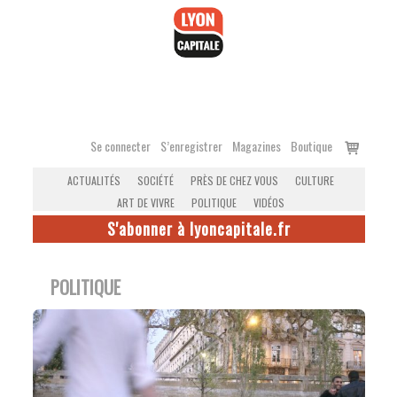
Accéder
au
contenu
Voir
Se connecter
S’enregistrer
Magazines
Boutique
le
ACTUALITÉS
SOCIÉTÉ
PRÈS DE CHEZ VOUS
CULTURE
panier
ART DE VIVRE
POLITIQUE
VIDÉOS
S'abonner à lyoncapitale.fr
POLITIQUE