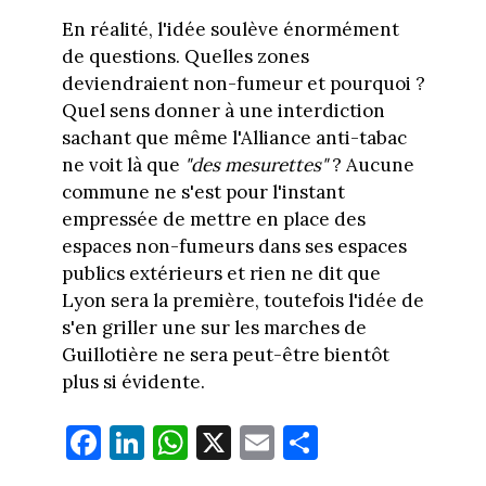
En réalité, l'idée soulève énormément
de questions. Quelles zones
deviendraient non-fumeur et pourquoi ?
Quel sens donner à une interdiction
sachant que même l'Alliance anti-tabac
ne voit là que
"des mesurettes"
? Aucune
commune ne s'est pour l'instant
empressée de mettre en place des
espaces non-fumeurs dans ses espaces
publics extérieurs et rien ne dit que
Lyon sera la première, toutefois l'idée de
s'en griller une sur les marches de
Guillotière ne sera peut-être bientôt
plus si évidente.
Fa
Li
W
X
E
Pa
ce
nk
ha
m
rt