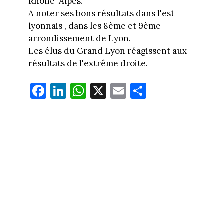
Rhône-Alpes.
A noter ses bons résultats dans l'est
lyonnais , dans les 8ème et 9ème
arrondissement de Lyon.
Les élus du Grand Lyon réagissent aux
résultats de l'extrême droite.
Fa
Li
W
X
E
Pa
ce
nk
ha
m
rt
bo
ed
ts
ail
ag
ok
In
Ap
er
p