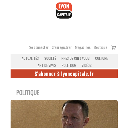
Accéder
au
contenu
Voir
Se connecter
S’enregistrer
Magazines
Boutique
le
ACTUALITÉS
SOCIÉTÉ
PRÈS DE CHEZ VOUS
CULTURE
panier
ART DE VIVRE
POLITIQUE
VIDÉOS
S'abonner à lyoncapitale.fr
POLITIQUE