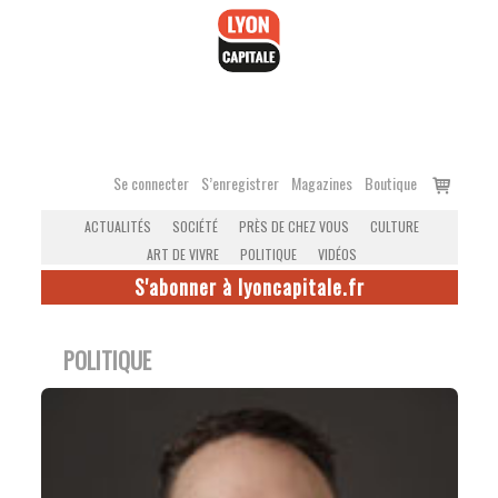
Accéder
au
contenu
Voir
Se connecter
S’enregistrer
Magazines
Boutique
le
ACTUALITÉS
SOCIÉTÉ
PRÈS DE CHEZ VOUS
CULTURE
panier
ART DE VIVRE
POLITIQUE
VIDÉOS
S'abonner à lyoncapitale.fr
POLITIQUE