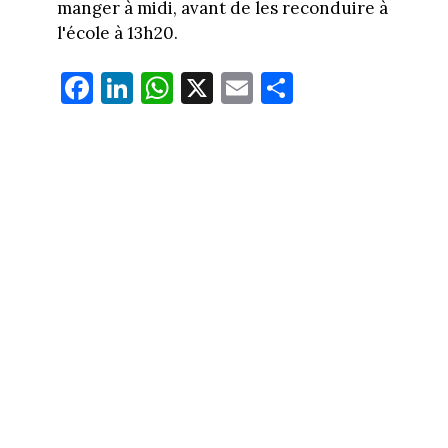
manger à midi, avant de les reconduire à
l'école à 13h20.
Fa
Li
W
X
E
Pa
ce
nk
ha
m
rt
bo
ed
ts
ail
ag
ok
In
Ap
er
p