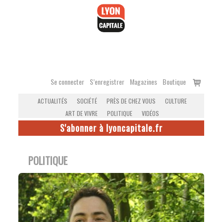
Accéder
au
contenu
Voir
Se connecter
S’enregistrer
Magazines
Boutique
le
ACTUALITÉS
SOCIÉTÉ
PRÈS DE CHEZ VOUS
CULTURE
panier
ART DE VIVRE
POLITIQUE
VIDÉOS
S'abonner à lyoncapitale.fr
POLITIQUE