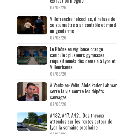
extraction illégale
07/08/26
Villefranche : alcoolisé, il refuse de
se soumettre à un contrôle et mord
un gendarme
07/08/26
Le Rhône en vigilance orange
canicule : plusieurs gymnases
réquisitionnés dès demain à Lyon et
Villeurbanne
07/08/26
À Vaulx-en-Velin, Abdelkader Lahmar
serre la vis contre les dépôts
sauvages
07/08/26
A432, A47, A42… Des travaux
attendus sur les routes autour de
Lyon la semaine prochaine