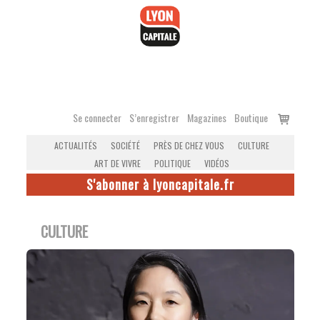
Accéder
au
contenu
Voir
Se connecter
S’enregistrer
Magazines
Boutique
le
ACTUALITÉS
SOCIÉTÉ
PRÈS DE CHEZ VOUS
CULTURE
panier
ART DE VIVRE
POLITIQUE
VIDÉOS
S'abonner à lyoncapitale.fr
CULTURE