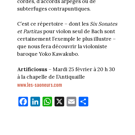
cordes, d’accords arpégés ou de
subterfuges contrapuntiques.
C’est ce répertoire – dont les
Six Sonates
et Partitas
pour violon seul de Bach sont
certainement l’exemple le plus illustre –
que nous fera découvrir la violoniste
baroque Yoko Kawakubo.
Artificiosus
– Mardi 25 février à 20 h 30
à la chapelle de l’Antiquaille
www.les-saoneurs.com
Fa
Li
W
X
E
Pa
ce
nk
ha
m
rt
bo
ed
ts
ail
ag
ok
In
Ap
er