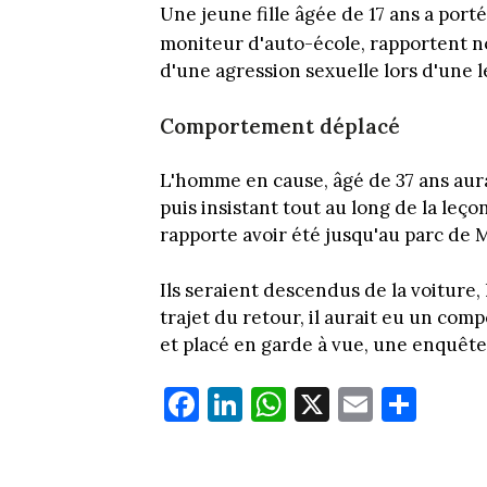
Une jeune fille âgée de 17 ans a port
moniteur d'auto-école, rapportent n
d'une agression sexuelle lors d'une 
Comportement déplacé
L'homme en cause, âgé de 37 ans aura
puis insistant tout au long de la leço
rapporte avoir été jusqu'au parc de 
Ils seraient descendus de la voiture, 
trajet du retour, il aurait eu un co
et placé en garde à vue, une enquête
Fa
Li
W
X
E
Pa
ce
nk
ha
m
rt
bo
ed
ts
ail
ag