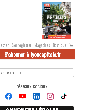
Voir
necter
S’enregistrer
Magazines
Boutique
le
S'abonner à lyoncapitale.fr
panier
réseaux sociaux