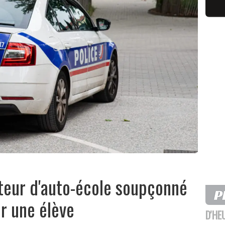
iteur d'auto-école soupçonné
ur une élève
D'HE