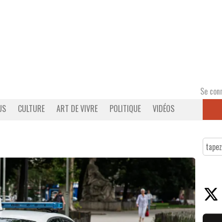
Se con
US
CULTURE
ART DE VIVRE
POLITIQUE
VIDÉOS