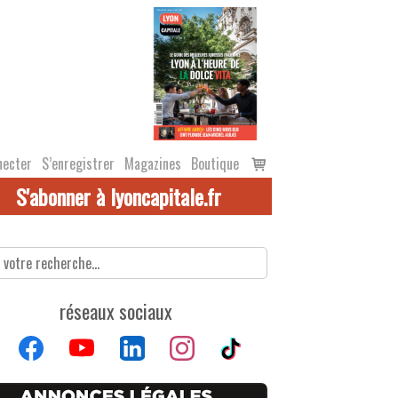
Voir
necter
S’enregistrer
Magazines
Boutique
le
S'abonner à lyoncapitale.fr
panier
réseaux sociaux