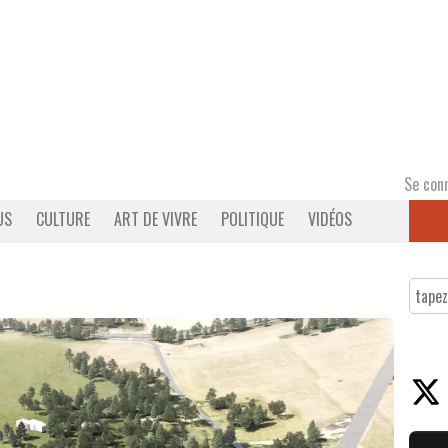
Se con
US
CULTURE
ART DE VIVRE
POLITIQUE
VIDÉOS