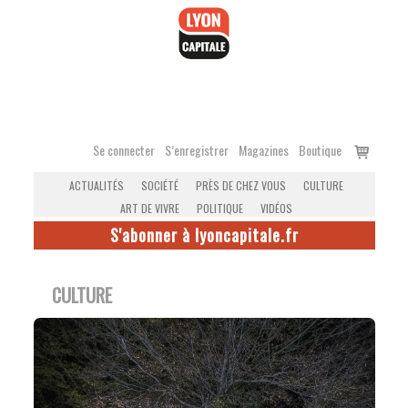
Accéder
au
contenu
Voir
Se connecter
S’enregistrer
Magazines
Boutique
le
ACTUALITÉS
SOCIÉTÉ
PRÈS DE CHEZ VOUS
CULTURE
panier
ART DE VIVRE
POLITIQUE
VIDÉOS
S'abonner à lyoncapitale.fr
CULTURE