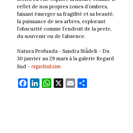
reflet de nos propres zones d’ombres,
faisant émerger sa fragilité et sa beauté,
la puissance de ses arbres, explorant
l’obscurité comme l’endroit de la perte,
du souvenir ou de l’absence.
Natura Profunda - Sandra Stä̈deli – Du
30 janvier au 29 mars à la galerie Regard
regardsud.com
Sud –
Fa
Li
W
X
E
Pa
ce
nk
ha
m
rt
bo
ed
ts
ail
ag
ok
In
Ap
er
p