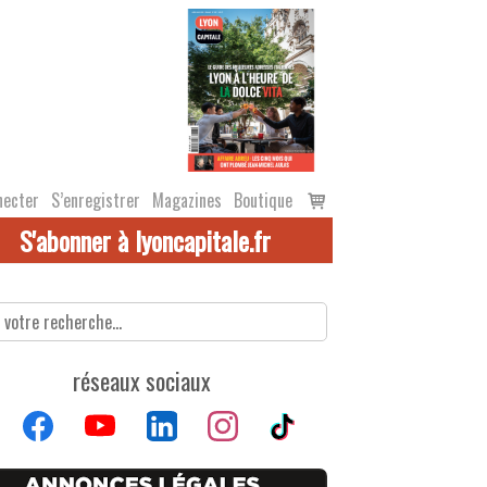
Voir
necter
S’enregistrer
Magazines
Boutique
le
S'abonner à lyoncapitale.fr
panier
réseaux sociaux