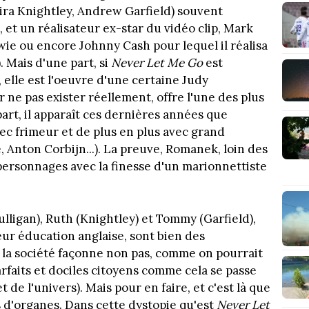
eira Knightley, Andrew Garfield) souvent
 et un réalisateur ex-star du vidéo clip, Mark
ie ou encore Johnny Cash pour lequel il réalisa
). Mais d'une part, si
Never Let Me Go
est
 elle est l'oeuvre d'une certaine Judy
 ne pas exister réellement, offre l'une des plus
part, il apparaît ces dernières années que
ec frimeur et de plus en plus avec grand
 Anton Corbijn...). La preuve, Romanek, loin des
 personnages avec la finesse d'un marionnettiste
Mulligan), Ruth (Knightley) et Tommy (Garfield),
leur éducation anglaise, sont bien des
la société façonne non pas, comme on pourrait
arfaits et dociles citoyens comme cela se passe
t de l'univers). Mais pour en faire, et c'est là que
rs d'organes. Dans cette dystopie qu'est
Never Let