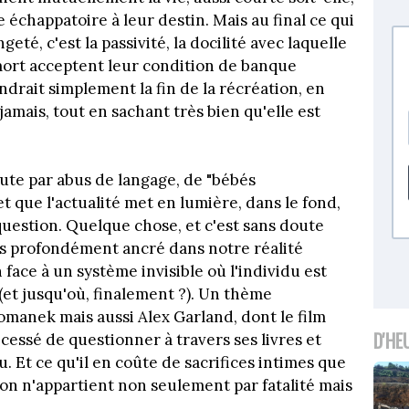
échappatoire à leur destin. Mais au final ce qui
eté, c'est la passivité, la docilité avec laquelle
ort acceptent leur condition de banque
drait simplement la fin de la récréation, en
amais, tout en sachant très bien qu'elle est
doute par abus de langage, de "bébés
et que l'actualité met en lumière, dans le fond,
 question. Quelque chose, et c'est sans doute
plus profondément ancré dans notre réalité
n face à un système invisible où l'individu est
(et jusqu'où, finalement ?). Un thème
anek mais aussi Alex Garland, dont le film
D'HE
 cessé de questionner à travers ses livres et
lu. Et ce qu'il en coûte de sacrifices intimes que
on n'appartient non seulement par fatalité mais