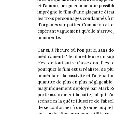
et l'amour, perçu comme une possible 
imprègne le film d'une glaçante étrang
les trois personnages condamnés à m
d'organes sur pattes. Comme on atten
espérant vaguement qu'elle n'arrive j
imminente.
Car si, à l'heure où l'on parle, sans 
médicaments", le film effleure un suj
c'est de tout autre chose dont il est
pourquoi le film est si réaliste, de 
immédiate : la passivité et l'aliénatio
quantité de plus en plus négligeable 
magnifiquement déployé par Mark Rom
porte assurément la patte, lui qui n'a
scénarios la quête illusoire de l'abso
de se conformer à un groupe auquel 
aussi à des fins purement utilitaires.