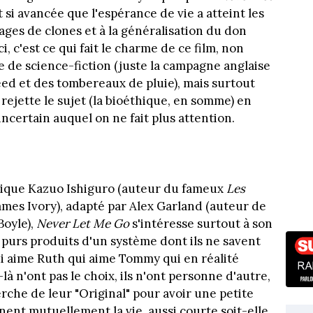
et si avancée que l'espérance de vie a atteint les
ages de clones et à la généralisation du don
i, c'est ce qui fait le charme de ce film, non
 de science-fiction (juste la campagne anglaise
ed et des tombereaux de pluie), mais surtout
ejette le sujet (la bioéthique, en somme) en
ncertain auquel on ne fait plus attention.
nnique Kazuo Ishiguro (auteur du fameux
Les
James Ivory), adapté par Alex Garland (auteur de
Boyle),
Never Let Me Go
s'intéresse surtout à son
purs produits d'un système dont ils ne savent
i aime Ruth qui aime Tommy qui en réalité
à n'ont pas le choix, ils n'ont personne d'autre,
rche de leur "Original" pour avoir une petite
ennent mutuellement la vie, aussi courte soit-elle,