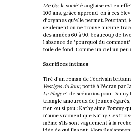
Me Go
, la société anglaise est en eff
100 ans, grâce apprend-on à ces élev
d'organes qu'elle permet. Pourtant, ic
seulement on ne trouve aucune trace
des années 60 à 90, beaucoup de twe
l'absence de "pourquoi du comment" r
toile de fond. Comme un ciel un peu i
Sacrifices intimes
Tiré d'un roman de l'écrivain brita
Vestiges du Jour
, porté à l'écran par 
La Plage
et de scénarios pour Danny 
triangle amoureux de jeunes égarés, 
rien ou si peu : Kathy aime Tommy qu
n'aime vraiment que Kathy. Ces trois-l
même s'ils sont vaguement à la reche
idée de qui ils sont. Alors ils s'appr