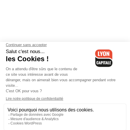
Contactez-nous
-
Mentions légales
-
CGV
-
Politique de
confidentialité
-
Gestion des cookies
-
Lyon Capitale TV
-
Archives
Lyon Capitale