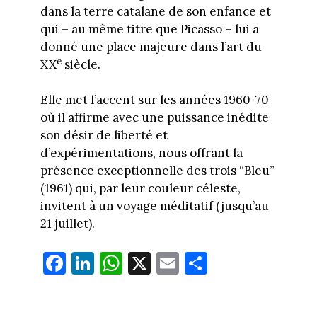
dans la terre catalane de son enfance et
qui – au même titre que Picasso – lui a
donné une place majeure dans l’art du
e
XX
siècle.
Elle met l’accent sur les années 1960-70
où il affirme avec une puissance inédite
son désir de liberté et
d’expérimentations, nous offrant la
présence exceptionnelle des trois “Bleu”
(1961) qui, par leur couleur céleste,
invitent à un voyage méditatif (jusqu’au
21 juillet).
Fa
Li
W
X
E
Pa
ce
nk
ha
m
rt
bo
ed
ts
ail
ag