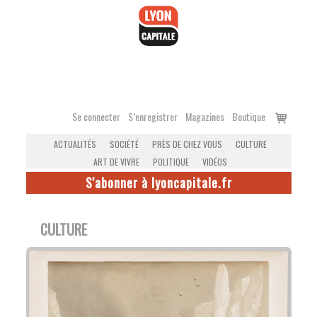
Accéder
au
contenu
Voir
Se connecter
S’enregistrer
Magazines
Boutique
le
ACTUALITÉS
SOCIÉTÉ
PRÈS DE CHEZ VOUS
CULTURE
panier
ART DE VIVRE
POLITIQUE
VIDÉOS
S'abonner à lyoncapitale.fr
CULTURE