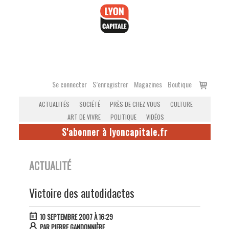
Accéder
au
contenu
Voir
Se connecter
S’enregistrer
Magazines
Boutique
le
ACTUALITÉS
SOCIÉTÉ
PRÈS DE CHEZ VOUS
CULTURE
panier
ART DE VIVRE
POLITIQUE
VIDÉOS
S'abonner à lyoncapitale.fr
ACTUALITÉ
Victoire des autodidactes
10 SEPTEMBRE 2007 À 16:29
PAR
PIERRE GANDONNIÈRE