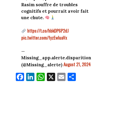
Rasim souffre de troubles
cognitifs et pourrait avoir fait
une chute.
https://t.co/hbkDP6P2dJ
pic.twitter.com/fyzEwluaVx
—
Missing_app.alerte.disparition
August 21, 2024
(@Missing_alerte)
Fa
Li
W
X
E
Pa
ce
nk
ha
m
rt
bo
ed
ts
ail
ag
ok
In
Ap
er
p