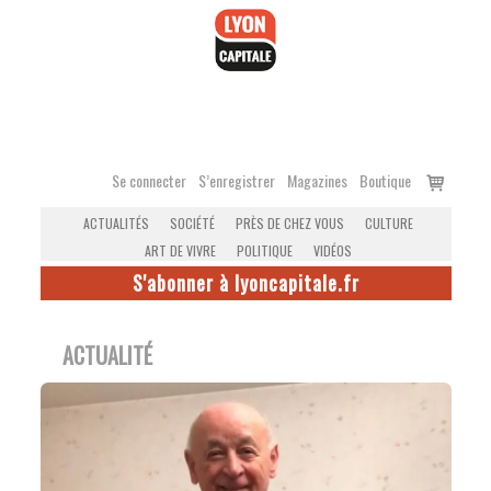
Accéder
au
contenu
Voir
Se connecter
S’enregistrer
Magazines
Boutique
le
ACTUALITÉS
SOCIÉTÉ
PRÈS DE CHEZ VOUS
CULTURE
panier
ART DE VIVRE
POLITIQUE
VIDÉOS
S'abonner à lyoncapitale.fr
ACTUALITÉ