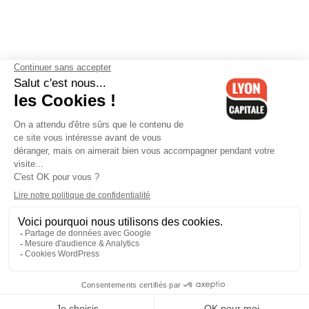
Contactez-nous
-
Mentions légales
-
CGV
-
Politique de
confidentialité
-
Gestion des cookies
-
Lyon Capitale TV
-
Archives
Lyon Capitale
Lyon Capitale - 51 avenue Maréchal Foch - CS 40091 - 69456 Lyon
Cedex 06