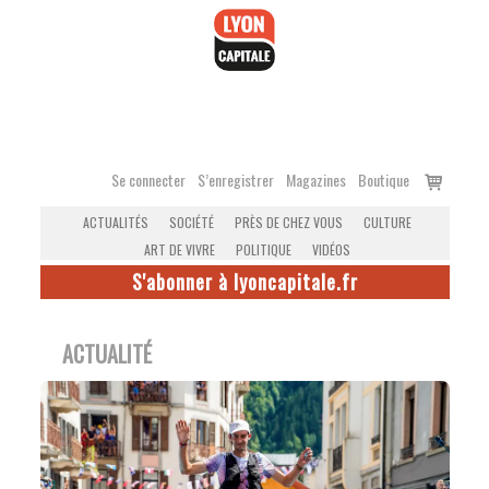
Accéder
au
contenu
Voir
Se connecter
S’enregistrer
Magazines
Boutique
le
ACTUALITÉS
SOCIÉTÉ
PRÈS DE CHEZ VOUS
CULTURE
panier
ART DE VIVRE
POLITIQUE
VIDÉOS
S'abonner à lyoncapitale.fr
ACTUALITÉ