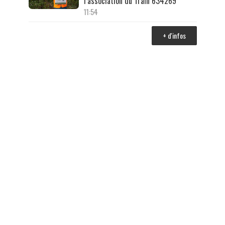
l’association du Train 634269
11:54
+ d'infos