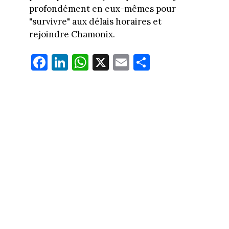
profondément en eux-mêmes pour
"survivre" aux délais horaires et
rejoindre Chamonix.
Fa
Li
W
X
E
Pa
ce
nk
ha
m
rt
bo
ed
ts
ail
ag
ok
In
Ap
er
p