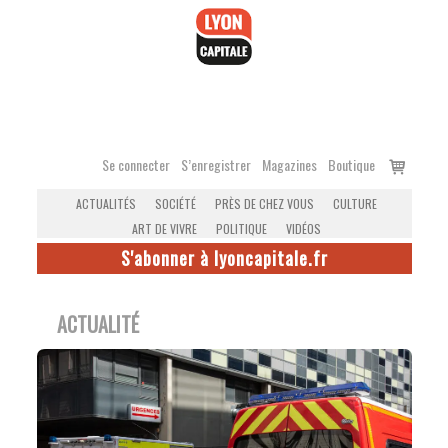
Accéder
au
contenu
Voir
Se connecter
S’enregistrer
Magazines
Boutique
le
ACTUALITÉS
SOCIÉTÉ
PRÈS DE CHEZ VOUS
CULTURE
panier
ART DE VIVRE
POLITIQUE
VIDÉOS
S'abonner à lyoncapitale.fr
ACTUALITÉ