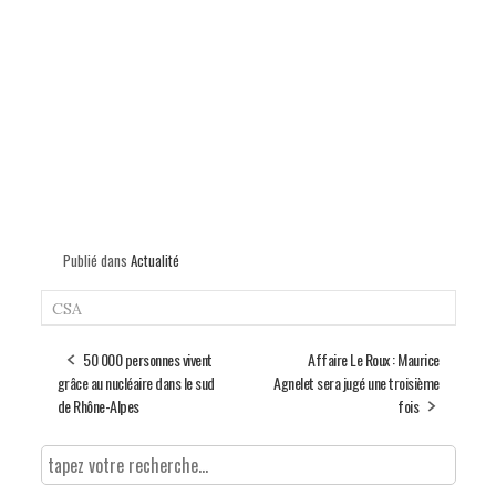
Publié dans
Actualité
CSA
50 000 personnes vivent
Affaire Le Roux : Maurice
grâce au nucléaire dans le sud
Agnelet sera jugé une troisième
de Rhône-Alpes
fois