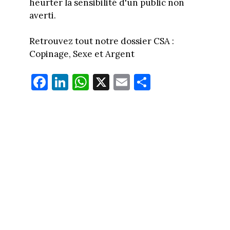
heurter la sensibilité d'un public non
averti.
Retrouvez tout notre dossier CSA :
Copinage, Sexe et Argent
Fa
Li
W
X
E
Pa
ce
nk
ha
m
rt
bo
ed
ts
ail
ag
ok
In
Ap
er
p