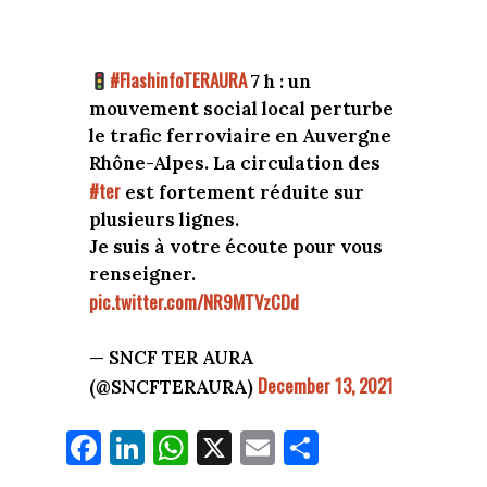
#FlashinfoTERAURA
7 h : un
mouvement social local perturbe
le trafic ferroviaire en Auvergne
Rhône-Alpes. La circulation des
#ter
est fortement réduite sur
plusieurs lignes.
Je suis à votre écoute pour vous
renseigner.
pic.twitter.com/NR9MTVzCDd
— SNCF TER AURA
December 13, 2021
(@SNCFTERAURA)
Fa
Li
W
X
E
Pa
ce
nk
ha
m
rt