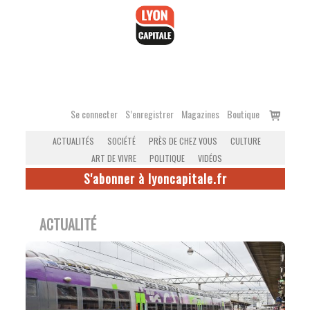
Accéder
au
contenu
Voir
Se connecter
S’enregistrer
Magazines
Boutique
le
ACTUALITÉS
SOCIÉTÉ
PRÈS DE CHEZ VOUS
CULTURE
panier
ART DE VIVRE
POLITIQUE
VIDÉOS
S'abonner à lyoncapitale.fr
ACTUALITÉ