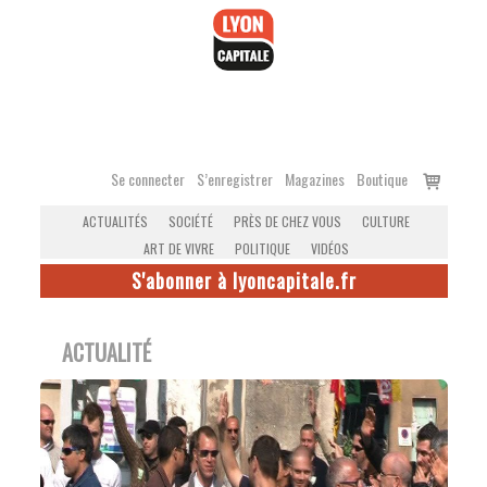
Accéder
au
contenu
Voir
Se connecter
S’enregistrer
Magazines
Boutique
le
ACTUALITÉS
SOCIÉTÉ
PRÈS DE CHEZ VOUS
CULTURE
panier
ART DE VIVRE
POLITIQUE
VIDÉOS
S'abonner à lyoncapitale.fr
ACTUALITÉ