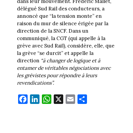
dans leur mouvement. Frédéric Mallet,
délégué Sud Rail des conducteurs, a
annoncé que “la tension monte” en
raison du mur de silence érigée par la
direction de la SNCF. Dans un
communiqué, la CGT (qui appelle à la
grève avec Sud Rail), considère, elle, que
la grève “se durcit” et appelle la
direction
“à changer de logique et à
entamer de véritables négociations avec
les grévistes pour répondre à leurs
revendications”.
Fa
Li
W
X
E
Pa
ce
nk
ha
m
rt
bo
ed
ts
ail
ag
ok
In
Ap
er