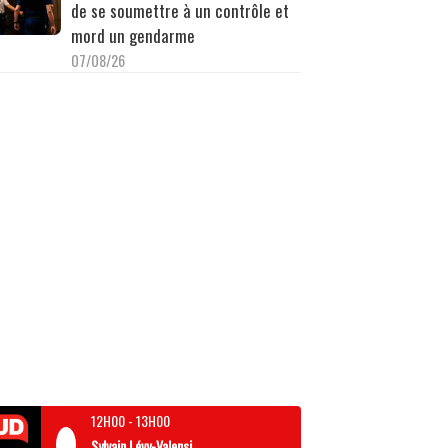
de se soumettre à un contrôle et
mord un gendarme
07/08/26
12H00
-
13H00
Sylvain Lévy-Valensi