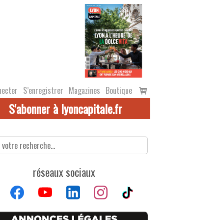
Voir
necter
S’enregistrer
Magazines
Boutique
le
S'abonner à lyoncapitale.fr
panier
réseaux sociaux