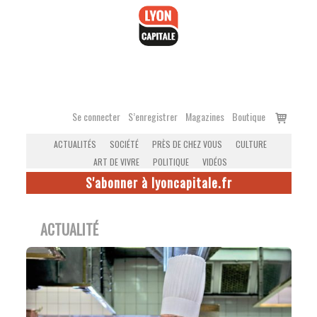
Accéder
au
contenu
Voir
Se connecter
S’enregistrer
Magazines
Boutique
le
ACTUALITÉS
SOCIÉTÉ
PRÈS DE CHEZ VOUS
CULTURE
panier
ART DE VIVRE
POLITIQUE
VIDÉOS
S'abonner à lyoncapitale.fr
ACTUALITÉ