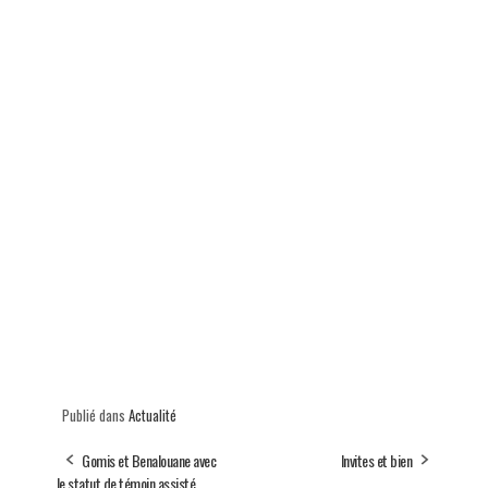
Publié dans
Actualité
Gomis et Benalouane avec
Invites et bien
le statut de témoin assisté