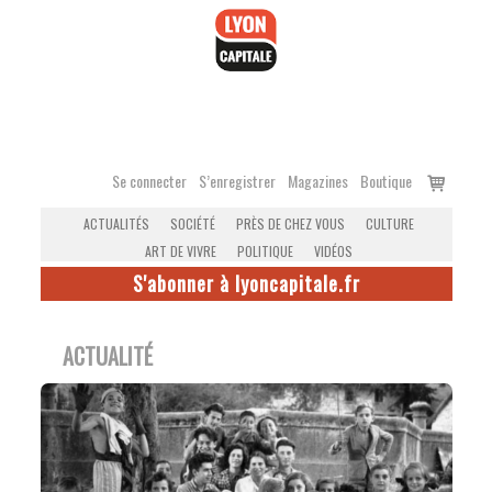
Accéder
au
contenu
Voir
Se connecter
S’enregistrer
Magazines
Boutique
le
ACTUALITÉS
SOCIÉTÉ
PRÈS DE CHEZ VOUS
CULTURE
panier
ART DE VIVRE
POLITIQUE
VIDÉOS
S'abonner à lyoncapitale.fr
ACTUALITÉ