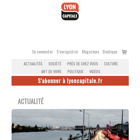
Accéder
au
contenu
Voir
Se connecter
S’enregistrer
Magazines
Boutique
le
ACTUALITÉS
SOCIÉTÉ
PRÈS DE CHEZ VOUS
CULTURE
panier
ART DE VIVRE
POLITIQUE
VIDÉOS
S'abonner à lyoncapitale.fr
ACTUALITÉ