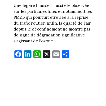
Une légère hausse a aussi été observée
sur les particules fines et notamment les
PM2,5 qui pourrait être liée à la reprise
du trafic routier. Enfin, la qualité de l'air
depuis le déconfinement ne montre pas
de signe de dégradation significative
s'agissant de l'ozone.
Fa
Li
W
X
E
Pa
ce
nk
ha
m
rt
bo
ed
ts
ail
ag
ok
In
Ap
er
p