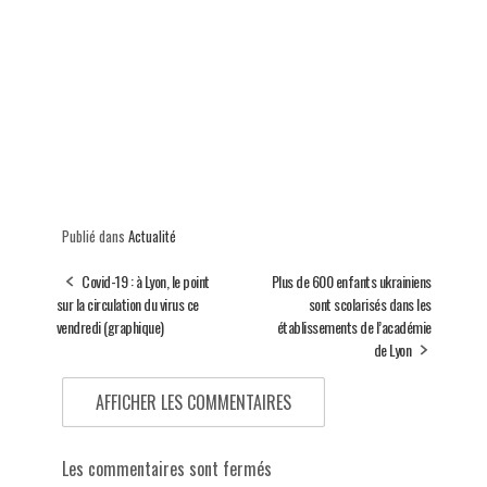
Publié dans
Actualité
Covid-19 : à Lyon, le point
Plus de 600 enfants ukrainiens
sur la circulation du virus ce
sont scolarisés dans les
vendredi (graphique)
établissements de l’académie
de Lyon
AFFICHER LES COMMENTAIRES
Les commentaires sont fermés