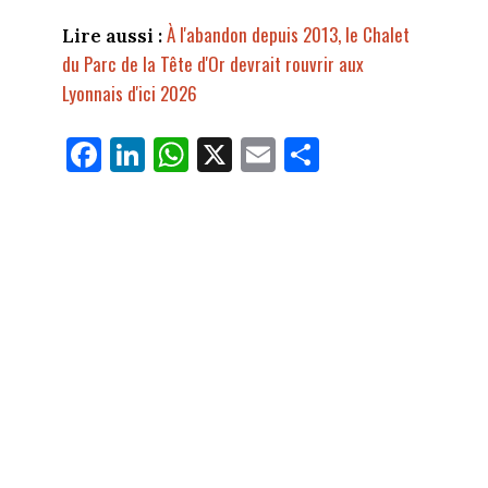
À l'abandon depuis 2013, le Chalet
Lire aussi :
du Parc de la Tête d'Or devrait rouvrir aux
Lyonnais d'ici 2026
Fa
Li
W
X
E
Pa
ce
nk
ha
m
rt
bo
ed
ts
ail
ag
ok
In
Ap
er
p