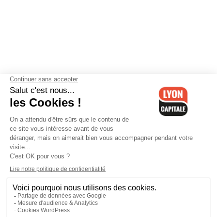
Contactez-nous
-
Mentions légales
-
CGV
-
Politique de
confidentialité
-
Gestion des cookies
-
Lyon Capitale TV
-
Archives
Lyon Capitale