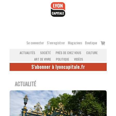
Accéder
au
contenu
Voir
Se connecter
S’enregistrer
Magazines
Boutique
le
ACTUALITÉS
SOCIÉTÉ
PRÈS DE CHEZ VOUS
CULTURE
panier
ART DE VIVRE
POLITIQUE
VIDÉOS
S'abonner à lyoncapitale.fr
ACTUALITÉ