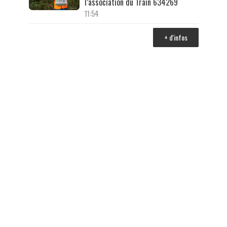
l’association du Train 634269
11:54
+ d'infos