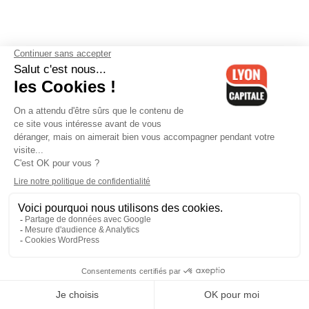
Contactez-nous
-
Mentions légales
-
CGV
-
Politique de
confidentialité
-
Gestion des cookies
-
Lyon Capitale TV
-
Archives
Lyon Capitale
Lyon Capitale - 51 avenue Maréchal Foch - CS 40091 - 69456 Lyon
Cedex 06