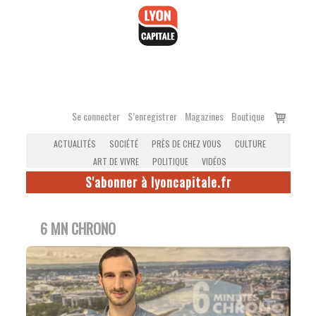
Accéder
au
contenu
Voir
Se connecter
S’enregistrer
Magazines
Boutique
le
ACTUALITÉS
SOCIÉTÉ
PRÈS DE CHEZ VOUS
CULTURE
panier
ART DE VIVRE
POLITIQUE
VIDÉOS
S'abonner à lyoncapitale.fr
6 MN CHRONO