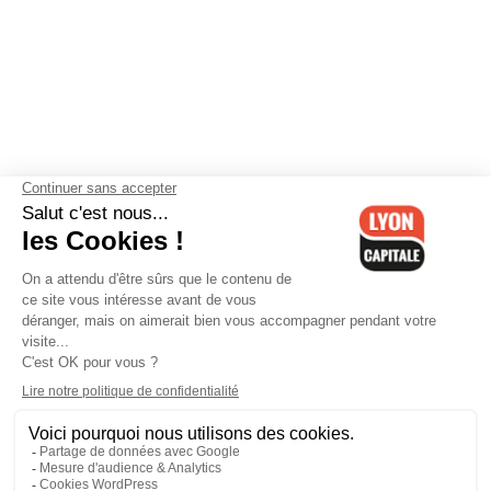
Contactez-nous
-
Mentions légales
-
CGV
-
Politique de
confidentialité
-
Gestion des cookies
-
Lyon Capitale TV
-
Archives