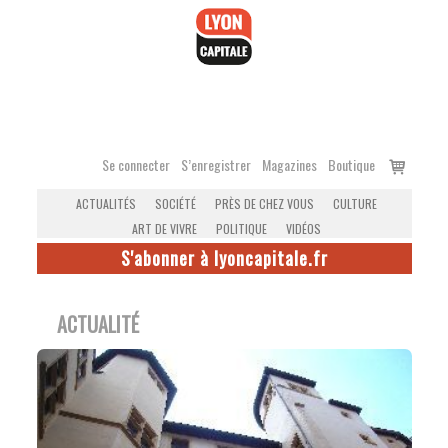
Accéder
au
contenu
Voir
Se connecter
S’enregistrer
Magazines
Boutique
le
ACTUALITÉS
SOCIÉTÉ
PRÈS DE CHEZ VOUS
CULTURE
panier
ART DE VIVRE
POLITIQUE
VIDÉOS
S'abonner à lyoncapitale.fr
ACTUALITÉ