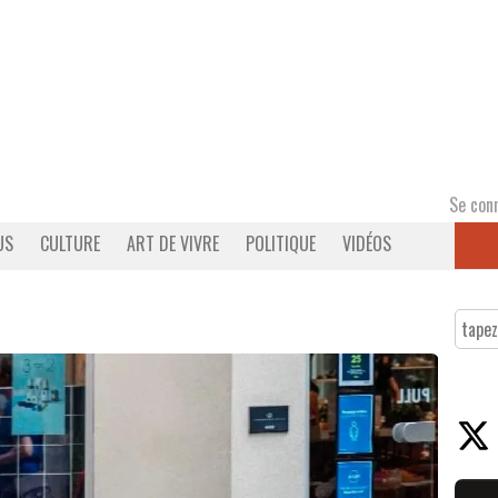
Se con
US
CULTURE
ART DE VIVRE
POLITIQUE
VIDÉOS