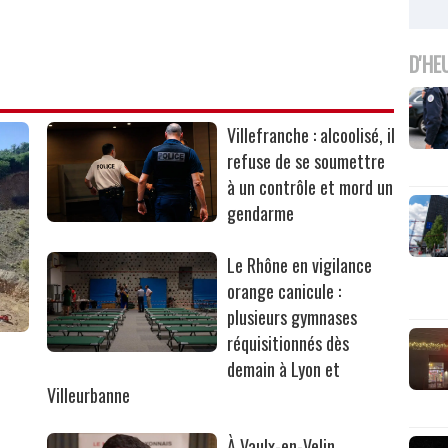
D'HE
Villefranche : alcoolisé, il
refuse de se soumettre
à un contrôle et mord un
gendarme
Le Rhône en vigilance
orange canicule :
plusieurs gymnases
réquisitionnés dès
r
demain à Lyon et
Villeurbanne
À Vaulx-en-Velin,