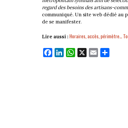
métropolitain lyonnais afin de sélecti
regard des besoins des artisans-com
communiqué. Un site web dédié au p
de se manifester.
Horaires, accès, périmètre... To
Lire aussi :
Fa
Li
W
X
E
Pa
ce
nk
ha
m
rt
bo
ed
ts
ail
ag
ok
In
Ap
er
p