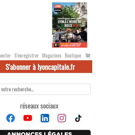
Voir
necter
S’enregistrer
Magazines
Boutique
le
S'abonner à lyoncapitale.fr
panier
réseaux sociaux