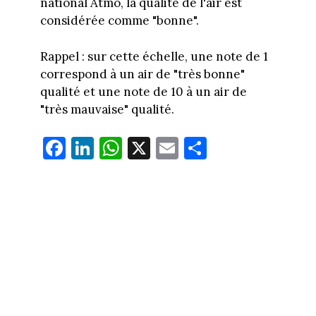
national Atmo, la qualité de l'air est
considérée comme "bonne".
Rappel : sur cette échelle, une note de 1
correspond à un air de "très bonne"
qualité et une note de 10 à un air de
"très mauvaise" qualité.
Fa
Li
W
X
E
Pa
ce
nk
ha
m
rt
bo
ed
ts
ail
ag
ok
In
Ap
er
p