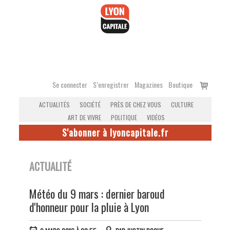
Accéder
au
contenu
Voir
Se connecter
S’enregistrer
Magazines
Boutique
le
ACTUALITÉS
SOCIÉTÉ
PRÈS DE CHEZ VOUS
CULTURE
panier
ART DE VIVRE
POLITIQUE
VIDÉOS
S'abonner à lyoncapitale.fr
ACTUALITÉ
Météo du 9 mars : dernier baroud
d'honneur pour la pluie à Lyon