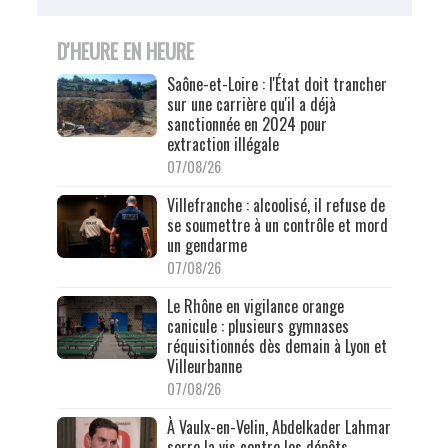
D'HEURE EN HEURE
Saône-et-Loire : l'État doit trancher
sur une carrière qu'il a déjà
sanctionnée en 2024 pour
extraction illégale
07/08/26
Villefranche : alcoolisé, il refuse de
se soumettre à un contrôle et mord
un gendarme
07/08/26
Le Rhône en vigilance orange
canicule : plusieurs gymnases
réquisitionnés dès demain à Lyon et
Villeurbanne
07/08/26
À Vaulx-en-Velin, Abdelkader Lahmar
serre la vis contre les dépôts