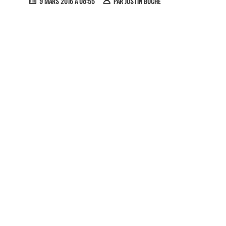
9 MARS 2016 À 08:55
PAR
JUSTIN BOCHE