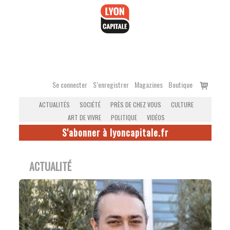
Accéder
au
contenu
Voir
Se connecter
S’enregistrer
Magazines
Boutique
le
ACTUALITÉS
SOCIÉTÉ
PRÈS DE CHEZ VOUS
CULTURE
panier
ART DE VIVRE
POLITIQUE
VIDÉOS
S'abonner à lyoncapitale.fr
ACTUALITÉ