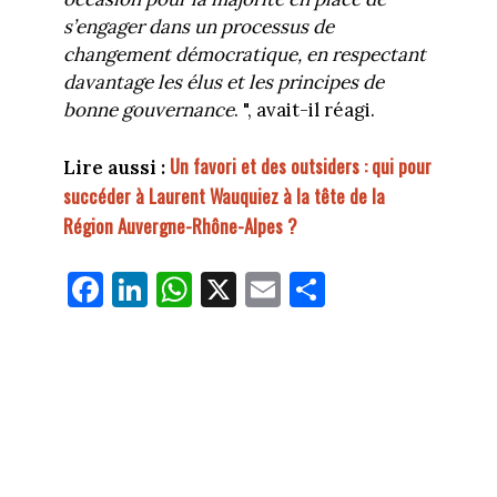
s’engager dans un processus de
changement démocratique, en respectant
davantage les élus et les principes de
bonne gouvernance
. ", avait-il réagi.
Un favori et des outsiders : qui pour
Lire aussi :
succéder à Laurent Wauquiez à la tête de la
Région Auvergne-Rhône-Alpes ?
Fa
Li
W
X
E
Pa
ce
nk
ha
m
rt
bo
ed
ts
ail
ag
ok
In
Ap
er
p