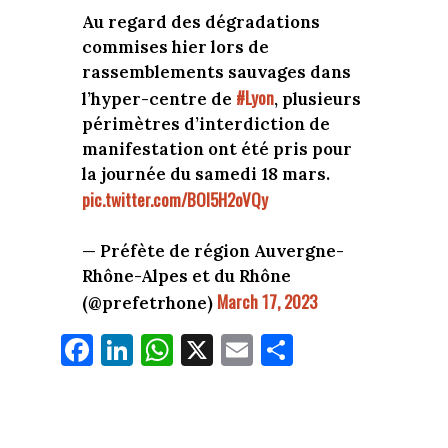
Au regard des dégradations
commises hier lors de
rassemblements sauvages dans
#Lyon
l’hyper-centre de
, plusieurs
périmètres d’interdiction de
manifestation ont été pris pour
la journée du samedi 18 mars.
pic.twitter.com/BOI5H2oVQy
— Préfète de région Auvergne-
Rhône-Alpes et du Rhône
March 17, 2023
(@prefetrhone)
Fa
Li
W
X
E
Pa
ce
nk
ha
m
rt
bo
ed
ts
ail
ag
ok
In
Ap
er