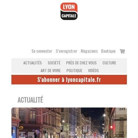
Accéder
au
contenu
Voir
Se connecter
S’enregistrer
Magazines
Boutique
le
ACTUALITÉS
SOCIÉTÉ
PRÈS DE CHEZ VOUS
CULTURE
panier
ART DE VIVRE
POLITIQUE
VIDÉOS
S'abonner à lyoncapitale.fr
ACTUALITÉ