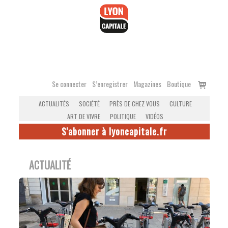
Accéder
au
contenu
Voir
Se connecter
S’enregistrer
Magazines
Boutique
le
ACTUALITÉS
SOCIÉTÉ
PRÈS DE CHEZ VOUS
CULTURE
panier
ART DE VIVRE
POLITIQUE
VIDÉOS
S'abonner à lyoncapitale.fr
ACTUALITÉ