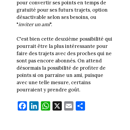
pour convertir ses points en temps de
gratuité pour ses futurs trajets, option
désactivable selon ses besoins, ou
"
inviter un ami
".
C'est bien cette deuxième possibilité qui
pourrait être la plus intéressante pour
faire des trajets avec des proches qui ne
sont pas encore abonnés. On attend
désormais la possibilité de profiter de
points si on parraine un ami, puisque
avec une telle mesure, certains
pourraient y prendre goût.
Fa
Li
W
X
E
Pa
ce
nk
ha
m
rt
bo
ed
ts
ail
ag