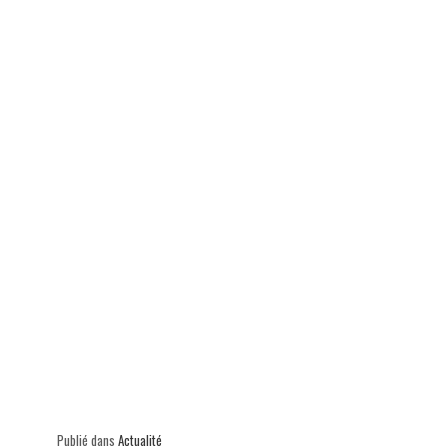
ok
In
Ap
er
p
Publié dans
Actualité