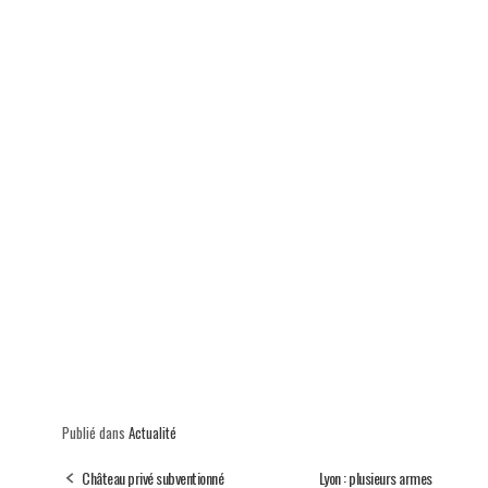
p
Publié dans
Actualité
Château privé subventionné
Lyon : plusieurs armes