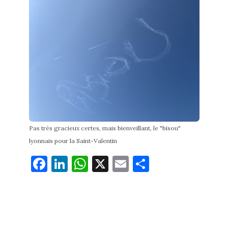
Pas très gracieux certes, mais bienveillant, le "bisou"
lyonnais pour la Saint-Valentin
Fa
Li
W
X
E
Pa
ce
nk
ha
m
rt
bo
ed
ts
ail
ag
ok
In
Ap
er