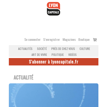
Accéder
au
contenu
Voir
Se connecter
S’enregistrer
Magazines
Boutique
le
ACTUALITÉS
SOCIÉTÉ
PRÈS DE CHEZ VOUS
CULTURE
panier
ART DE VIVRE
POLITIQUE
VIDÉOS
S'abonner à lyoncapitale.fr
ACTUALITÉ