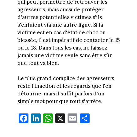
qui peut permettre de retrouver les
agresseurs, mais aussi de protéger
d'autres potentielles victimes s'ils
s'enfuient via une autre ligne. Si la
victime est en cas d'état de choc ou
blessée, il est impératif de contacter le 15
ou le 18. Dans tous les cas, ne laissez
jamais une victime seule sans être sûr
que tout va bien.
Le plus grand complice des agresseurs
reste l'inaction et les regards que l'on
détourne, mais il suffit parfois d'un
simple mot pour que tout s'arrête.
Fa
Li
W
X
E
Pa
ce
nk
ha
m
rt