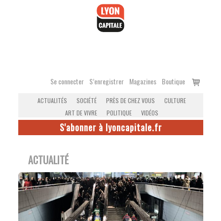
Accéder
au
contenu
Voir
Se connecter
S’enregistrer
Magazines
Boutique
le
ACTUALITÉS
SOCIÉTÉ
PRÈS DE CHEZ VOUS
CULTURE
panier
ART DE VIVRE
POLITIQUE
VIDÉOS
S'abonner à lyoncapitale.fr
ACTUALITÉ