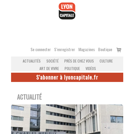
Accéder
au
contenu
Voir
Se connecter
S’enregistrer
Magazines
Boutique
le
ACTUALITÉS
SOCIÉTÉ
PRÈS DE CHEZ VOUS
CULTURE
panier
ART DE VIVRE
POLITIQUE
VIDÉOS
S'abonner à lyoncapitale.fr
ACTUALITÉ