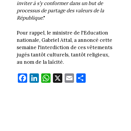
inviter à s’y conformer dans un but de
processus de partage des valeurs de la
République
."
Pour rappel, le ministre de l'Education
nationale, Gabriel Attal, a annoncé cette
semaine l'interdiction de ces vêtements
jugés tantôt culturels, tantôt religieux,
au nom de la laïcité.
Fa
Li
W
X
E
Pa
ce
nk
ha
m
rt
bo
ed
ts
ail
ag
ok
In
Ap
er
p