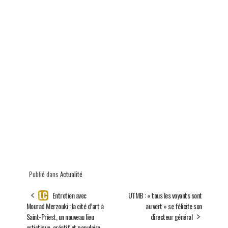
Publié dans
Actualité
Entretien avec
UTMB : « tous les voyants sont
Mourad Merzouki : la cité d’art à
au vert » se félicite son
Saint-Priest, un nouveau lieu
directeur général
artistique, créatif et populaire