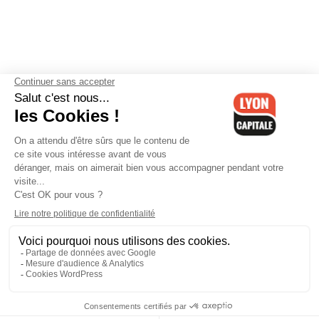
Contactez-nous
-
Mentions légales
-
CGV
-
Politique de
confidentialité
-
Gestion des cookies
-
Lyon Capitale TV
-
Archives
Lyon Capitale
Lyon Capitale - 51 avenue Maréchal Foch - CS 40091 - 69456 Lyon
Cedex 06